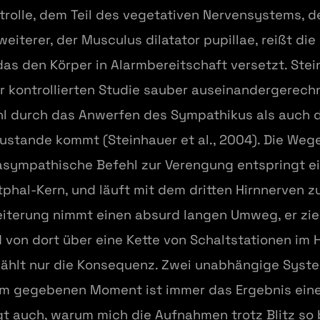
rolle, dem Teil des vegetativen Nervensystems, d
weiterer, der Musculus dilatator pupillae, reißt di
as den Körper in Alarmbereitschaft versetzt. Ste
er kontrollierten Studie sauber auseinandergerech
ohl durch das Anwerfen des Sympathikus als auch
tande kommt (Steinhauer et al., 2004). Die Wege
asympathische Befehl zur Verengung entspringt e
hal-Kern, und läuft mit dem dritten Hirnnerven z
eiterung nimmt einen absurd langen Umweg, er zi
 von dort über eine Kette von Schaltstationen im 
hlt nur die Konsequenz. Zwei unabhängige Syste
inem gegebenen Moment ist immer das Ergebnis eine
gt auch, warum mich die Aufnahmen trotz Blitz so b