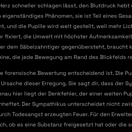
Herz schneller schlagen lässt, den Blutdruck hebt
ein eigenständiges Phänomen, sie ist Teil eines G
, und die Pupille wird weit gestellt, weil mehr Lich
hr fixiert, die Umwelt mit höchster Aufmerksamkei
 Wer dem Säbelzahntiger gegenübersteht, braucht 
 eine, die jede Bewegung am Rand des Blickfelds re
ie forensische Bewertung entscheidend ist. Die Pup
Ursache dieser Erregung. Sie sagt dir, dass der Sy
enau hier liegt der Denkfehler, der einer weiten P
 anheftet. Der Sympathikus unterscheidet nicht z
rch Todesangst erzeugten Feuer. Für den Erweiter
ich, ob es eine Substanz freigesetzt hat oder die 