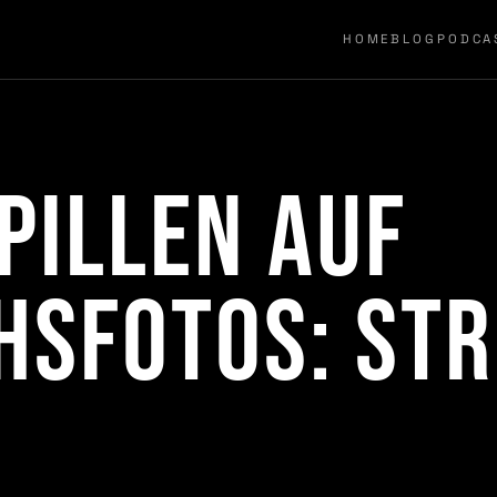
HOME
BLOG
PODCA
pillen auf
hsfotos: St