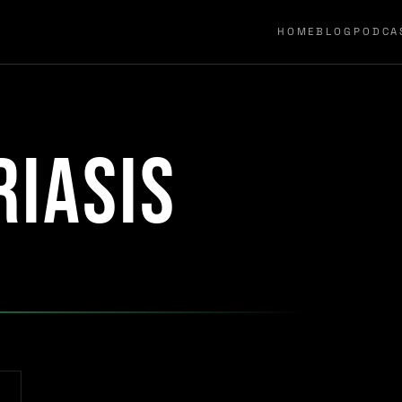
HOME
BLOG
PODCA
iasis