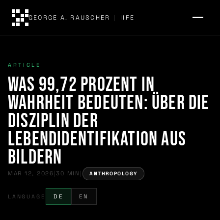
GEORGE A. RAUSCHER
|
IIFE
ARTICLE
Was 99,72 Prozent in
Wahrheit bedeuten: Über die
Disziplin der
Lebendidentifikation aus
Bildern
MAR 12, 2026
|
30 MIN
|
ANTHROPOLOGY
LANGUAGE
DE
EN