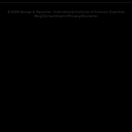
© 2026 George A. Rauscher · International Institute of Forensic Expertise
Blog
|
Contact
|
Imprint
|
Privacy
|
Disclaimer