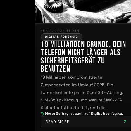
FEB 2, 2025
|
11 MIN
DIGITAL FORENSIC
19 Milliarden Gründe, dein
Telefon nicht länger als
Sicherheitsgerät zu
benutzen
19 Milliarden kompromittierte
Zugangsdaten im Umlauf 2025. Ein
forensischer Experte über SS7-Abfang,
SIM-Swap-Betrug und warum SMS-2FA
Sicherheitstheater ist, und die
Dieser Beitrag ist auch auf Englisch verfügbar.
Authentifizierungshierarchie von TOTP
READ MORE
bis…