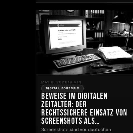
MAY 6, 2021
|
19 MIN
DIGITAL FORENSIC
Beweise im digitalen
Zeitalter: Der
rechtssichere Einsatz von
Screenshots als
Beweismittel
Screenshots sind vor deutschen