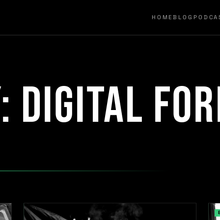
HOME
BLOG
PODCA
y:
digital for