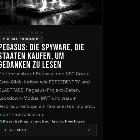
SEP 25, 2024
|
15 MIN
DIGITAL FORENSIC
Pegasus: Die Spyware, die
Staaten kaufen, um
Gedanken zu lesen
Gerichtsnah auf Pegasus und NSO Group:
Zero-Click-Ketten wie FORCEDENTRY und
BLASTPASS, Pegasus-Projekt-Daten,
Lockdown-Modus, MVT und warum
Verbrauchertipps ein finanziertes Implant
nicht neutralisieren.
Dieser Beitrag ist auch auf Englisch verfügbar.
READ MORE