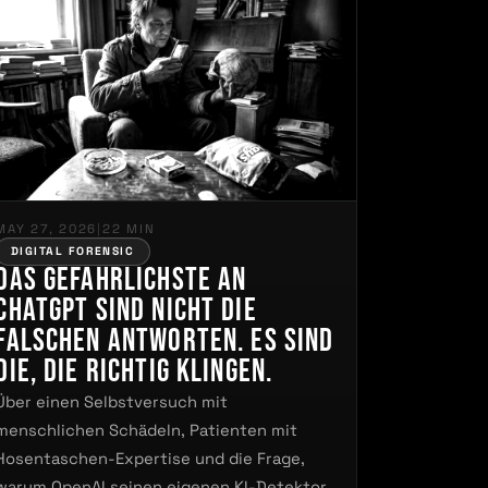
MAY 27, 2026
|
22 MIN
DIGITAL FORENSIC
Das Gefährlichste an
ChatGPT sind nicht die
falschen Antworten. Es sind
die, die richtig klingen.
Über einen Selbstversuch mit
menschlichen Schädeln, Patienten mit
Hosentaschen-Expertise und die Frage,
warum OpenAI seinen eigenen KI-Detektor