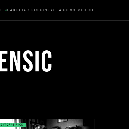
ST
RADIOCARBON
CONTACT
ACCESS
IMPRINT
ensic