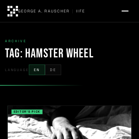
GEORGE A. RAUSCHER
|
IIFE
ARCHIVE
Tag:
hamster wheel
LANGUAGE
EN
DE