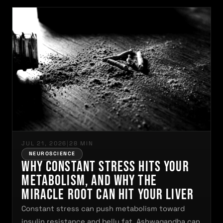
JUL 21, 2026
|
28 MIN
NEUROSCIENCE
Why Constant Stress Hits Your
Metabolism, and Why the
Miracle Root Can Hit Your Liver
Constant stress can push metabolism toward
insulin resistance and belly fat. Ashwagandha can