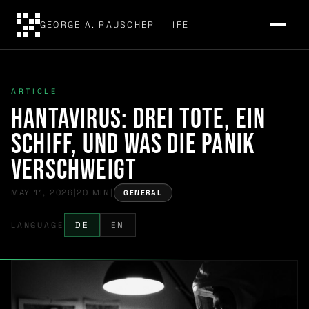
GEORGE A. RAUSCHER
|
IIFE
ARTICLE
Hantavirus: Drei Tote, ein
Schiff, und was die Panik
verschweigt
MAY 11, 2026
|
20 MIN
|
GENERAL
LANGUAGE
DE
EN