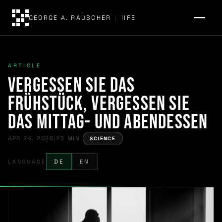
GEORGE A. RAUSCHER
|
IIFE
ARTICLE
Vergessen Sie das
Frühstück, vergessen Sie
das Mittag- und Abendessen
APR 24, 2026
|
23 MIN
|
SCIENCE
LANGUAGE
DE
EN