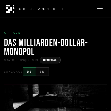
GEORGE A. RAUSCHER
|
IIFE
ARTICLE
Das Milliarden-Dollar-
Monopol
MAY 8, 2026
|
28 MIN
|
GENERAL
LANGUAGE
DE
EN