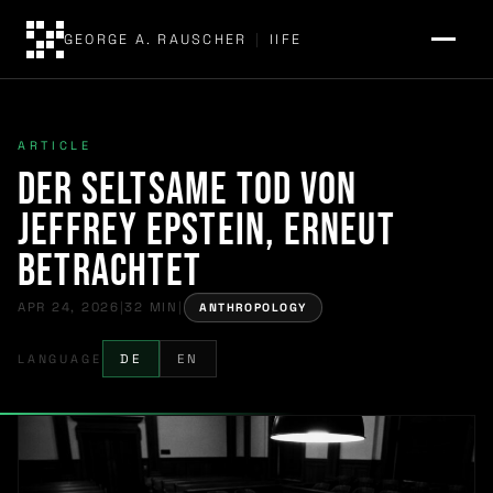
GEORGE A. RAUSCHER
|
IIFE
ARTICLE
Der seltsame Tod von
Jeffrey Epstein, erneut
betrachtet
APR 24, 2026
|
32 MIN
|
ANTHROPOLOGY
LANGUAGE
DE
EN