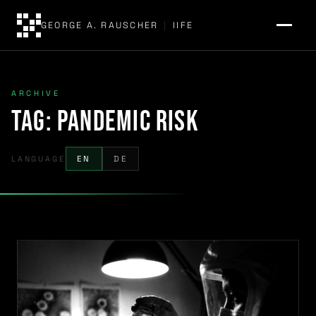
GEORGE A. RAUSCHER
|
IIFE
ARCHIVE
Tag:
pandemic risk
LANGUAGE
EN
DE