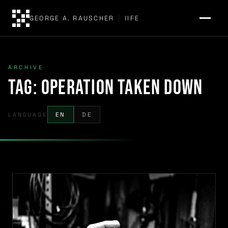
GEORGE A. RAUSCHER
|
IIFE
ARCHIVE
Tag:
Operation Taken Down
LANGUAGE
EN
DE