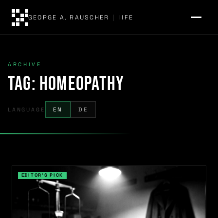
GEORGE A. RAUSCHER
|
IIFE
ARCHIVE
Tag:
homeopathy
LANGUAGE
EN
DE