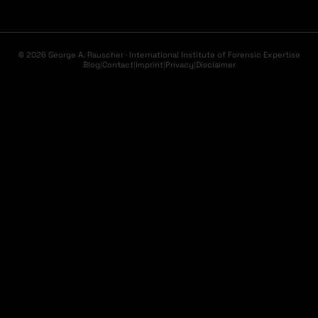
© 2026 George A. Rauscher · International Institute of Forensic Expertise
Blog
|
Contact
|
Imprint
|
Privacy
|
Disclaimer