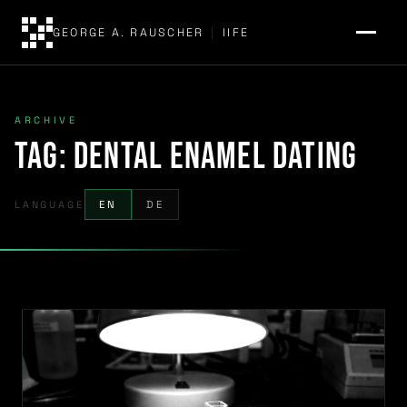
GEORGE A. RAUSCHER
|
IIFE
ARCHIVE
Tag:
dental enamel dating
LANGUAGE
EN
DE