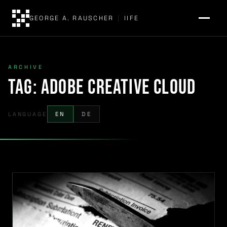
GEORGE A. RAUSCHER
|
IIFE
ARCHIVE
Tag:
Adobe Creative Cloud
LANGUAGE
EN
DE