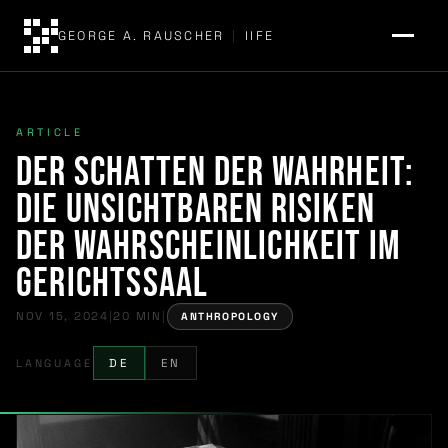
GEORGE A. RAUSCHER
|
IIFE
ARTICLE
Der Schatten der Wahrheit:
Die unsichtbaren Risiken
der Wahrscheinlichkeit im
Gerichtssaal
NOV 15, 2024
|
20 MIN
|
ANTHROPOLOGY
LANGUAGE
DE
EN