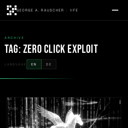
GEORGE A. RAUSCHER
|
IIFE
ARCHIVE
Tag:
Zero Click Exploit
LANGUAGE
EN
DE